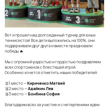
Вот и прошел наш долгожданный турнир для юных
теннисистов! Все дети выложились на 100%, они
поддерживали друг друга и вместе праздновали
победы 🔥
Мы с огромной радостью и гордостью поздравляем
всех спортсменов с блестящей игрой.
Особенно хочется отметить наших победителей:
🥇1 место —
Кириченко Матвей
🥈2 место —
Адайкин Лев
🥉3 место —
Бонбина София
Благодарим всех за участие и с нетерпением ждем