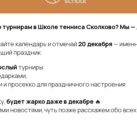
 турнирам в Школе тенниса Сколково? Мы — 
айте календарь и отмечай
20 декабря
— именн
ящий праздник:
ослый
турниры
подарками,
ски и просекко для праздничного настроения
ку,
будет
жарко даже в декабре
🔥
ими новостями, чуть позже расскажем обо всех