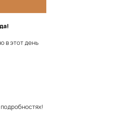
да!
о в этот день
 подробностях!