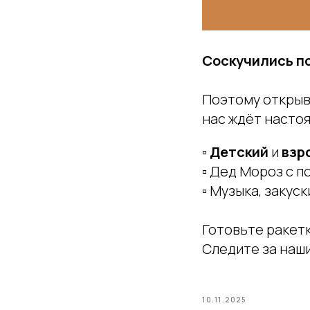
Соскучились по
Поэтому открыв
нас ждёт насто
▫️
Детский
и
взр
▫️ Дед Мороз с 
▫️ Музыка, заку
Готовьте ракет
Следите за наш
10.11.2025