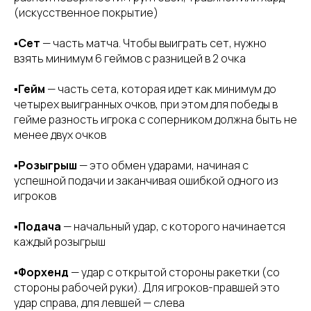
(искусственное покрытие)
▪️
Сет
— часть матча. Чтобы выиграть сет, нужно
взять минимум 6 геймов с разницей в 2 очка
▪️
Гейм
— часть сета, которая идет как минимум до
четырех выигранных очков, при этом для победы в
гейме разность игрока с соперником должна быть не
менее двух очков
▪️
Розыгрыш
— это обмен ударами, начиная с
успешной подачи и заканчивая ошибкой одного из
игроков
▪️
Подача
— начальный удар, с которого начинается
каждый розыгрыш
▪️
Форхенд
— удар с открытой стороны ракетки (со
стороны рабочей руки). Для игроков-правшей это
удар справа, для левшей — слева