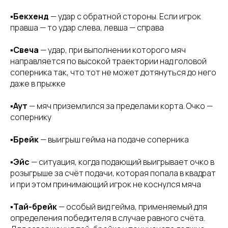
▪️
Бекхенд
— удар с обратной стороны. Если игрок
правша — то удар слева, левша — справа
▪️
Свеча
— удар, при выполнении которого мяч
направляется по высокой траектории над головой
соперника так, что тот не может дотянуться до него
даже в прыжке
▪️
Аут
— мяч приземлился за пределами корта. Очко —
сопернику
▪️
Брейк
— выигрыш гейма на подаче соперника
▪️
Эйс
— ситуация, когда подающий выигрывает очко в
розыгрыше за счёт подачи, которая попала в квадрат
и при этом принимающий игрок не коснулся мяча
▪️
Тай-брейк
— особый вид гейма, применяемый для
определения победителя в случае равного счёта.